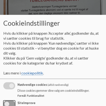
o
l
d
e
Cookieindstillinger
t
Hvis du klikker på knappen ’Accepter alle’, godkender du, at
vi sætter cookies til brug for statistik.
Hvis du klikker på knappen ’Kun nødvendige,’ sætter vi ikke
cookies til statistik – vi benytter dog en cookie for at huske
dit valg.
Klikker du på ’Gem valgte’ godkender du, at vi sætter
cookies for de kategorier du har krydset af.
Læs mere i
cookiepolitik
.
Nødvendige cookies
(altid nødvendig)
Disse cookies gemmer dine valg om cookieindstillinger.
Formål
:
Funktionalitet
SiteImprove