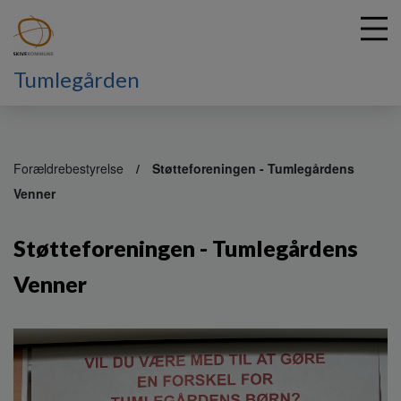
Tumlegården
G
å
Forældrebestyrelse
Støtteforeningen - Tumlegårdens
t
Venner
i
l
h
Støtteforeningen - Tumlegårdens
o
v
Venner
e
d
i
n
d
h